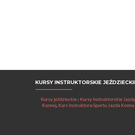
KURSY INSTRUKTORSKIE JEŹDZIECKI
Kursy jeździeckie
:
Kursy Instruktorskie Jazd
Konnej
,
Kurs Instruktora Sportu Jazda Konna