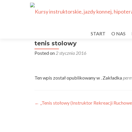
Przejdź
do
START
O NAS
treści
tenis stolowy
Posted on
2 stycznia 2016
Ten wpis został opublikowany w . Zakładka
perm
Nawigacja
←
„Tenis stołowy (Instruktor Rekreacji Ruchowe
wpisu