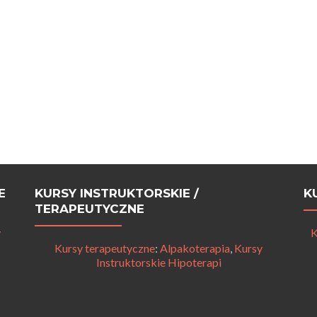
E
KURSY INSTRUKTORSKIE /
K
TERAPEUTYCZNE
y
K
Kursy terapeutyczne
:
Alpakoterapia
,
Kursy
Instruktorskie Hipoterapi