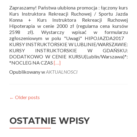
Zapraszamy! Państwa ulubiona promocja : łączony kurs
Kurs Instruktora Rekreacji Ruchowej / Sportu Jazda
Konna + Kurs Instruktora Rekreacji Ruchowej
Hipoterapia w cenie 2000 zł (regularna cena kursów
2598 zł). Wystarczy wpisać w formularzu
zgłoszeniowym w polu "Uwagi" HIPOJAZDA2017
KURSY INSTRUKTORSKIE W LUBLINIE/WARSZAWIE:
KURSY INSTRUKTORSKIE W GDAŃSKU:
DODATKOWO W CENIE KURSU(Lublin/Warszawa)*:
Read
*NOCLEG NA CZAS
[…]
more
Opublikowany w
AKTUALNOSCI
about
Instruktorskie
Kursy
Jeździeckie
←
Older posts
SZKOLENIAICS.PL
Jazda
Konna
+
OSTATNIE WPISY
Hipoterapia
za
2000zł