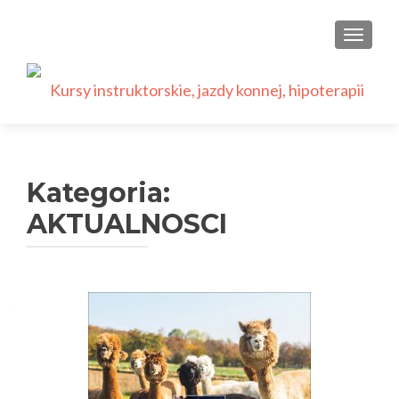
PRZEŁ
Kategoria:
AKTUALNOSCI
Nawigacja
po
wpisach