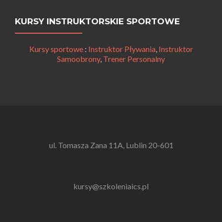
KURSY INSTRUKTORSKIE SPORTOWE
Kursy sportowe
:
Instruktor Pływania
,
Instruktor
Samoobrony
,
Trener Personalny
ul. Tomasza Zana 11A, Lublin 20-601
kursy@szkoleniaics.pl