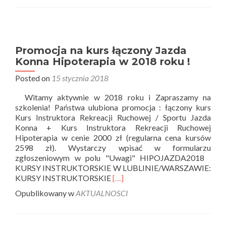
NOWOŚĆ
–
Kurs
Zdrowie
Alpak
Promocja na kurs łączony Jazda
Konna Hipoterapia w 2018 roku !
Posted on
15 stycznia 2018
Witamy aktywnie w 2018 roku i Zapraszamy na
szkolenia! Państwa ulubiona promocja : łączony kurs
Kurs Instruktora Rekreacji Ruchowej / Sportu Jazda
Konna + Kurs Instruktora Rekreacji Ruchowej
Hipoterapia w cenie 2000 zł (regularna cena kursów
2598 zł). Wystarczy wpisać w formularzu
zgłoszeniowym w polu "Uwagi" HIPOJAZDA2018
KURSY INSTRUKTORSKIE W LUBLINIE/WARSZAWIE:
Read
KURSY INSTRUKTORSKIE
[…]
more
Opublikowany w
AKTUALNOSCI
about
Promocja
na