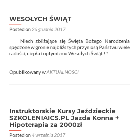
kurs
łączony
Jazda
WESOŁYCH ŚWIĄT
Konna
Hipoterapia
Posted on
26 grudnia 2017
w
2018
Niech zbliżające się Święta Bożego Narodzenia
roku
spędzone w gronie najbliższych przyniosą Państwu wiele
!
radości, ciepła i optymizmu Wesołych Świąt ! ?
Opublikowany w
AKTUALNOSCI
Instruktorskie Kursy Jeździeckie
SZKOLENIAICS.PL Jazda Konna +
Hipoterapia za 2000zł
Posted on
4 września 2017