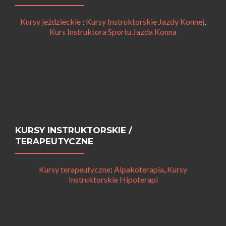
Kursy jeździeckie
:
Kursy Instruktorskie Jazdy Konnej
,
Kurs Instruktora Sportu Jazda Konna
KURSY INSTRUKTORSKIE /
TERAPEUTYCZNE
Kursy terapeutyczne
:
Alpakoterapia
,
Kursy
Instruktorskie Hipoterapi