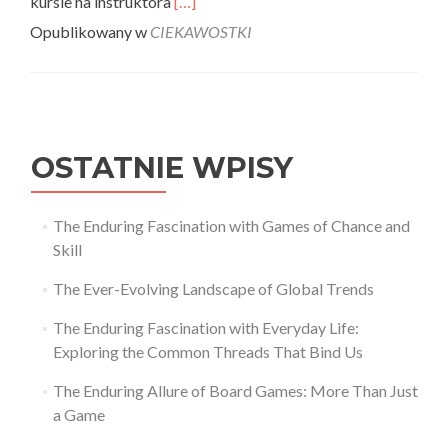
Read
kursie na instruktora
[…]
more
Opublikowany w
CIEKAWOSTKI
about
Jaki
kurs
instruktora
jazdy
konnej
OSTATNIE WPISY
wybrać?
The Enduring Fascination with Games of Chance and
Skill
The Ever-Evolving Landscape of Global Trends
The Enduring Fascination with Everyday Life:
Exploring the Common Threads That Bind Us
The Enduring Allure of Board Games: More Than Just
a Game