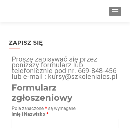
PRZEŁ
ZAPISZ SIĘ
Proszę zapisywać się przez
poniższy formularz lub
telefonicznie pod nr. 669-848-456
lub e-mail : kursy@szkoleniaics.pl
Formularz
zgłoszeniowy
Pola zanaczone
*
są wymagane
Imię i Nazwisko
*