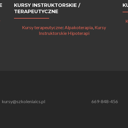
E
KURSY INSTRUKTORSKIE /
K
TERAPEUTYCZNE
y
K
Kursy terapeutyczne
:
Alpakoterapia
,
Kursy
Instruktorskie Hipoterapi
kursy@szkoleniaics.pl
669-848-456