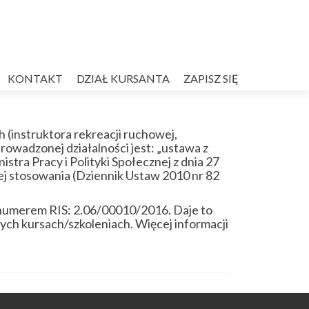
KONTAKT
DZIAŁ KURSANTA
ZAPISZ SIĘ
 (instruktora rekreacji ruchowej,
owadzonej działalności jest: „ustawa z
istra Pracy i Polityki Społecznej z dnia 27
jej stosowania (Dziennik Ustaw 2010 nr 82
 numerem RIS: 2.06/00010/2016. Daje to
ych kursach/szkoleniach. Więcej informacji