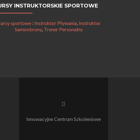
URSY INSTRUKTORSKIE SPORTOWE
ursy sportowe
:
Instruktor Pływania
,
Instruktor
Samoobrony
,
Trener Personalny
Link
do
Facebooka
Innowacyjne Centrum Szkoleniowe