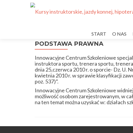
Przejdź
do
START
O NAS
treści
PODSTAWA PRAWNA
Innowacyjne Centrum Szkoleniowe specjaliz
instruktora sportu, trenera sportu, trene
dnia 25,czerwca 2010 r. o sporcie- Dz. U. Nr
kwietnia 2010 r. w sprawie klasyfikacji za
poz. 537)”.
Innowacyjne Centrum Szkoleniowe widnieje
możliwość osobom zarejestrowanym, w całej
na ten temat można uzyskać w: działach s