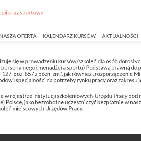
NASZA OFERTA
KALENDARZ KURSÓW
AKTUALNOŚCI
uje się w prowadzeniu kursów/szkoleń dla osób dorosłych
ra personalnego i menadżera sportu) Podstawą prawną do pr
 127, poz. 857 z późn. zm.”, jak również „rozporządzenie Min
wodów i specjalności na potrzeby rynku pracy oraz zakresu 
 w rejestrze instytucji szkoleniowych-Urzędu Pracy pod
 Polsce, jako bezrobotne uczestniczyć bezpłatnie w nasz
zkoleń miejscowych Urzędów Pracy.