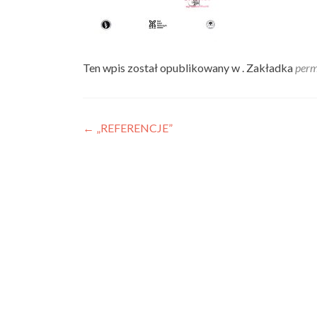
Ten wpis został opublikowany w . Zakładka
perm
Nawigacja
←
„REFERENCJE”
wpisu