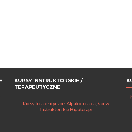
E
KURSY INSTRUKTORSKIE /
K
TERAPEUTYCZNE
y
K
Kursy terapeutyczne
:
Alpakoterapia
,
Kursy
Instruktorskie Hipoterapi