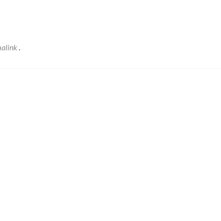
alink
.