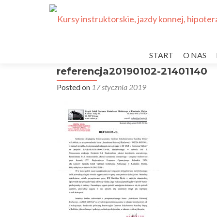
Przejdź
do
START
O NAS
treści
referencja20190102-21401140
Posted on
17 stycznia 2019