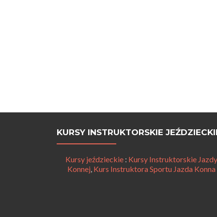
KURSY INSTRUKTORSKIE JEŹDZIECKI
Kursy jeździeckie
:
Kursy Instruktorskie Jazd
Konnej
,
Kurs Instruktora Sportu Jazda Konna