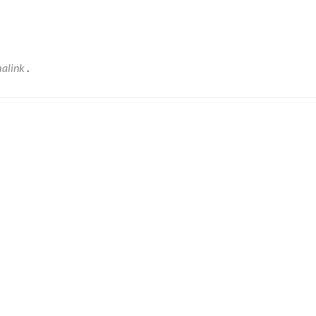
alink
.