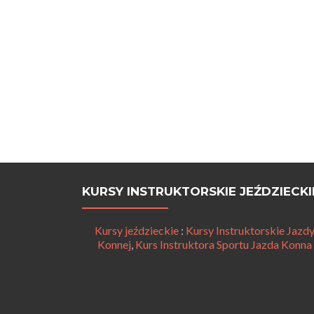
KURSY INSTRUKTORSKIE JEŹDZIECKI
Kursy jeździeckie
:
Kursy Instruktorskie Jazd
Konnej
,
Kurs Instruktora Sportu Jazda Konna