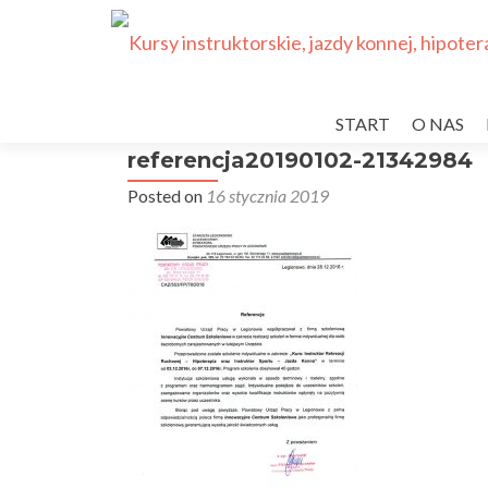
Przejdź
do
START
O NAS
treści
referencja20190102-21342984
Posted on
16 stycznia 2019