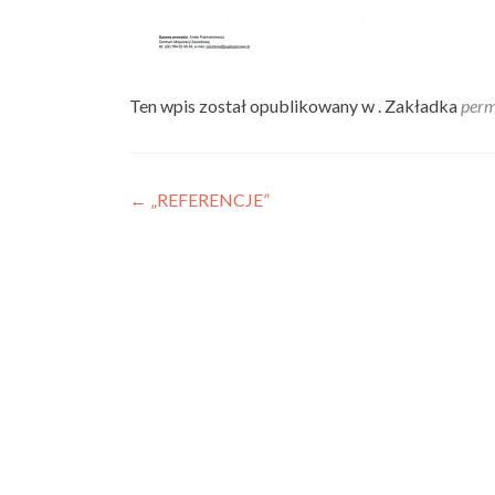
Ten wpis został opublikowany w . Zakładka
perm
Nawigacja
←
„REFERENCJE”
wpisu