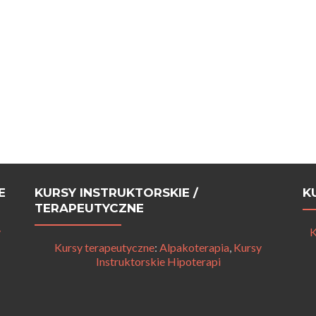
E
KURSY INSTRUKTORSKIE /
K
TERAPEUTYCZNE
y
K
Kursy terapeutyczne
:
Alpakoterapia
,
Kursy
Instruktorskie Hipoterapi