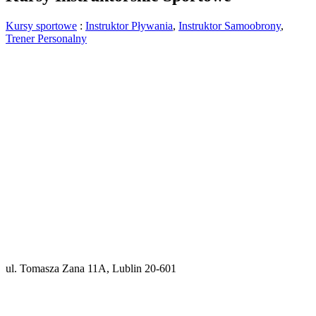
Kursy sportowe
:
Instruktor Pływania
,
Instruktor Samoobrony
,
Trener Personalny
ul. Tomasza Zana 11A, Lublin 20-601