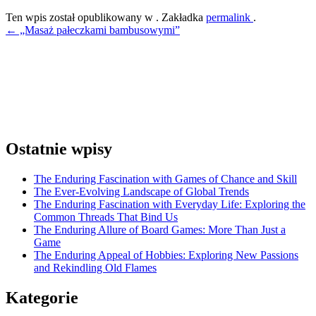
Ten wpis został opublikowany w . Zakładka
permalink
.
Nawigacja
←
„Masaż pałeczkami bambusowymi”
wpisu
Ostatnie wpisy
The Enduring Fascination with Games of Chance and Skill
The Ever-Evolving Landscape of Global Trends
The Enduring Fascination with Everyday Life: Exploring the
Common Threads That Bind Us
The Enduring Allure of Board Games: More Than Just a
Game
The Enduring Appeal of Hobbies: Exploring New Passions
and Rekindling Old Flames
Kategorie