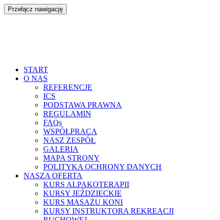
Przełącz nawigację
Przejdź
START
do
O NAS
treści
REFERENCJE
ICS
PODSTAWA PRAWNA
REGULAMIN
FAQs
WSPÓŁPRACA
NASZ ZESPÓŁ
GALERIA
MAPA STRONY
POLITYKA OCHRONY DANYCH
NASZA OFERTA
KURS ALPAKOTERAPII
KURSY JEŹDZIECKIE
KURS MASAŻU KONI
KURSY INSTRUKTORA REKREACJI
RUCHOWEJ