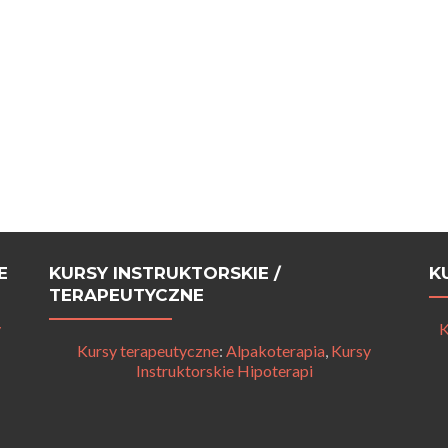
E
KURSY INSTRUKTORSKIE /
K
TERAPEUTYCZNE
y
K
Kursy terapeutyczne
:
Alpakoterapia
,
Kursy
Instruktorskie Hipoterapi