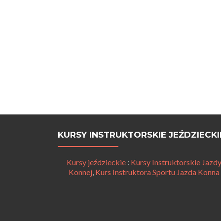
KURSY INSTRUKTORSKIE JEŹDZIECKI
Kursy jeździeckie
:
Kursy Instruktorskie Jazd
Konnej
,
Kurs Instruktora Sportu Jazda Konna