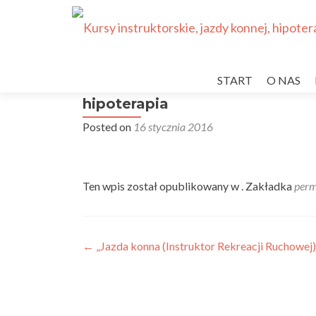
Przejdź
do
START
O NAS
treści
hipoterapia
Posted on
16 stycznia 2016
Ten wpis został opublikowany w . Zakładka
perm
Nawigacja
←
„Jazda konna (Instruktor Rekreacji Ruchowej)
wpisu