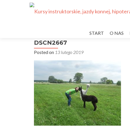
Przejdź
do
START
O NAS
treści
DSCN2667
Posted on
13 lutego 2019