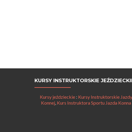
KURSY INSTRUKTORSKIE JEŹDZIECKI
Kursy jeździeckie
:
Kursy Instruktorskie Jazd
Konnej
,
Kurs Instruktora Sportu Jazda Konna