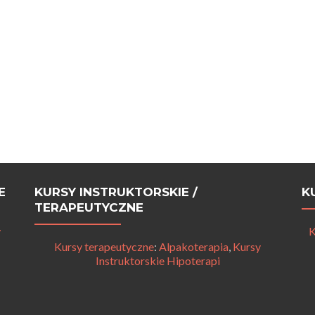
E
KURSY INSTRUKTORSKIE /
K
TERAPEUTYCZNE
y
K
Kursy terapeutyczne
:
Alpakoterapia
,
Kursy
Instruktorskie Hipoterapi