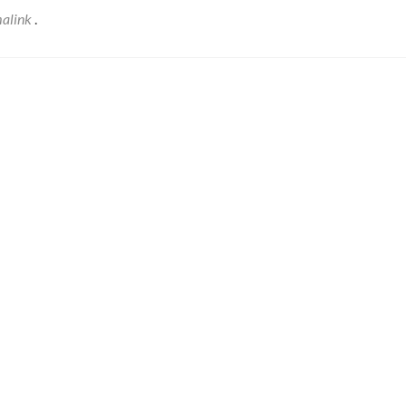
alink
.