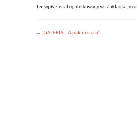
Ten wpis został opublikowany w . Zakładka
perm
Nawigacja
←
„GALERIA – Alpakoterapia”
wpisu