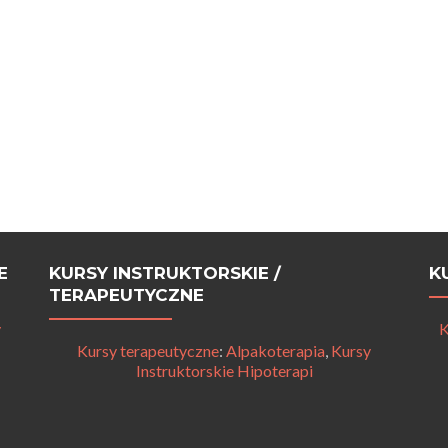
E
KURSY INSTRUKTORSKIE /
K
TERAPEUTYCZNE
y
K
Kursy terapeutyczne
:
Alpakoterapia
,
Kursy
Instruktorskie Hipoterapi