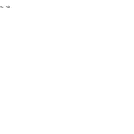
alink
.