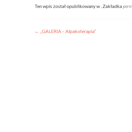
Ten wpis został opublikowany w . Zakładka
perm
Nawigacja
←
„GALERIA – Alpakoterapia”
wpisu