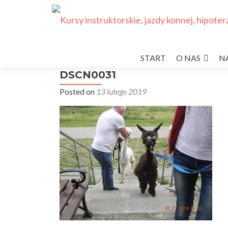
Przejdź
do
START
O NAS
N
treści
DSCN0031
Posted on
13 lutego 2019