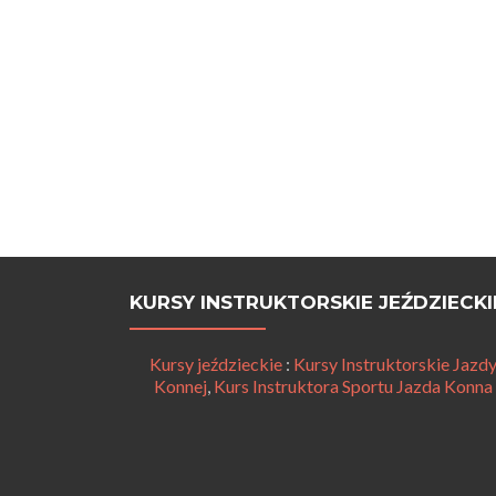
KURSY INSTRUKTORSKIE JEŹDZIECKI
Kursy jeździeckie
:
Kursy Instruktorskie Jazd
Konnej
,
Kurs Instruktora Sportu Jazda Konna