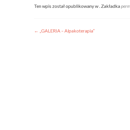
Ten wpis został opublikowany w . Zakładka
perm
Nawigacja
←
„GALERIA – Alpakoterapia”
wpisu