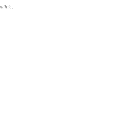
alink
.