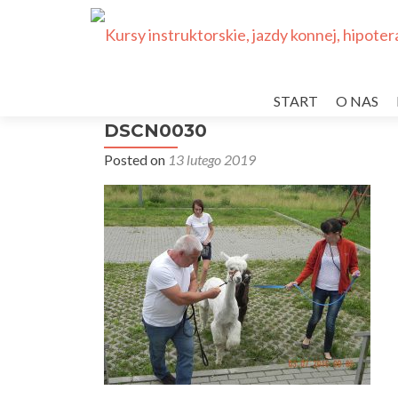
Przejdź
do
START
O NAS
treści
DSCN0030
Posted on
13 lutego 2019