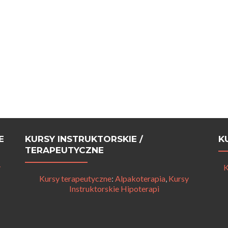
E
KURSY INSTRUKTORSKIE /
K
TERAPEUTYCZNE
y
K
Kursy terapeutyczne
:
Alpakoterapia
,
Kursy
Instruktorskie Hipoterapi