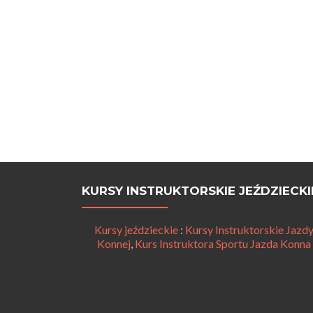
KURSY INSTRUKTORSKIE JEŹDZIECKI
Kursy jeździeckie
:
Kursy Instruktorskie Jazd
Konnej
,
Kurs Instruktora Sportu Jazda Konna