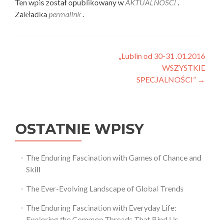
Ten wpis został opublikowany w
AKTUALNOSCI
.
Zakładka
permalink
.
Nawigacja
„Lublin od 30-31 .01.2016
WSZYSTKIE
wpisu
SPECJALNOŚCI”
→
OSTATNIE WPISY
The Enduring Fascination with Games of Chance and
Skill
The Ever-Evolving Landscape of Global Trends
The Enduring Fascination with Everyday Life:
Exploring the Common Threads That Bind Us