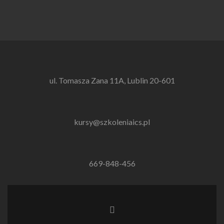
ul. Tomasza Zana 11A, Lublin 20-601
kursy@szkoleniaics.pl
669-848-456
Link
do