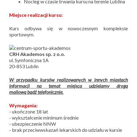
Nocleg w czasie trwania kursu na terenie Lublina
Miejsce realizacji kursu:
Kurs odbywa się w nowoczesnym kompleksie
sportowym.
CRH Akademos sp. z o.o.
ul. Symfoniczna 1A
20-853 Lublin
W przypadku kursów realizowanych w innych miastach
informacji na temat miejsca udzielamy drogą
mailową bądź telefonicznie.
Wymagania:
- ukończone 18 lat
- wykształcenie minimum średnie
- ubezpieczenie NNW
- brak przeciwwskazań lekarskich do udziału w kursie