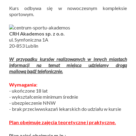
Kurs odbywa się w nowoczesnym kompleksie
sportowym.
CRH Akademos sp. z o.o.
ul. Symfoniczna 1A
20-853 Lublin
W przypadku kursów realizowanych w innych miastach
informacji na temat miejsca udzielamy drogą
mailową bądź telefonicznie.
Wymagania:
- ukończone 18 lat
- wykształcenie minimum średnie
- ubezpieczenie NNW
- brak przeciwwskazań lekarskich do udziału w kursie
Plan obejmuje zajęcia teoretyczne i praktyczne.
Plan zajęć obejmuje m.in.: