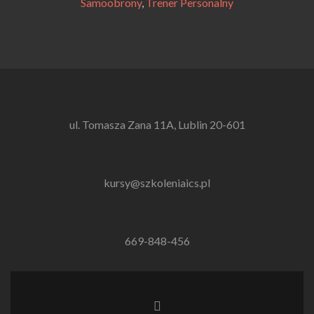
Samoobrony
,
Trener Personalny
ul. Tomasza Zana 11A, Lublin 20-601
kursy@szkoleniaics.pl
669-848-456
Link