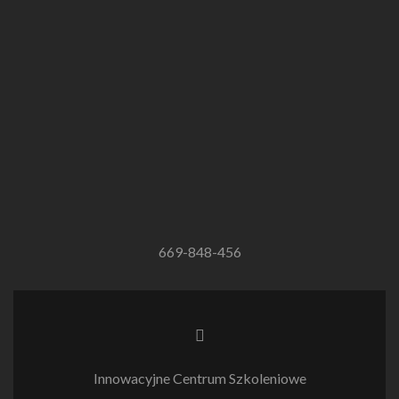
669-848-456
Link
do
Facebooka
Innowacyjne Centrum Szkoleniowe